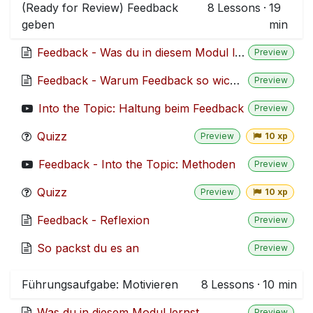
(Ready for Review) Feedback
8
Lessons
·
19
geben
min
Feedback - Was du in diesem Modul lernst
Preview
Feedback - Warum Feedback so wichtig ist (out of scope)
Preview
Into the Topic: Haltung beim Feedback
Preview
Quizz
Preview
10 xp
Feedback - Into the Topic: Methoden
Preview
Quizz
Preview
10 xp
Feedback - Reflexion
Preview
So packst du es an
Preview
Führungsaufgabe: Motivieren
8
Lessons
·
10 min
Was du in diesem Modul lernst
Preview