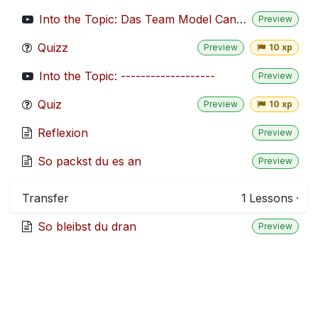
Into the Topic: Das Team Model Canvas
Preview
Quizz
Preview
10 xp
Into the Topic: -------------------
Preview
Quiz
Preview
10 xp
Reflexion
Preview
So packst du es an
Preview
Transfer
1
Lessons
·
So bleibst du dran
Preview