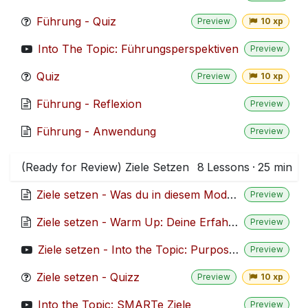
Führung - Quiz
Preview
10 xp
Into The Topic: Führungsperspektiven
Preview
Quiz
Preview
10 xp
Führung - Reflexion
Preview
Führung - Anwendung
Preview
(Ready for Review) Ziele Setzen
8
Lessons
·
25 min
Ziele setzen - Was du in diesem Modul lernst
Preview
Ziele setzen - Warm Up: Deine Erfahrungen mit Zielen
Preview
Ziele setzen - Into the Topic: Purpose, Vision, Mission
Preview
Ziele setzen - Quizz
Preview
10 xp
Into the Topic: SMARTe Ziele
Preview