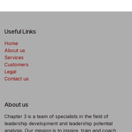
Useful Links
Home
About us
Services
Customers
Legal
Contact us
About us
Chapter 3 is a team of specialists in the field of
leadership development and leadership potential
analysis. Our mission is to inspire, train and coach