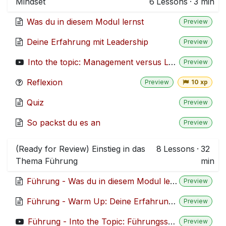
Mindset
6
Lessons
·
3 min
Was du in diesem Modul lernst
Preview
Deine Erfahrung mit Leadership
Preview
Into the topic: Management versus Leadership
Preview
Reflexion
Preview
10 xp
Quiz
Preview
So packst du es an
Preview
(Ready for Review) Einstieg in das
8
Lessons
·
32
Thema Führung
min
Führung - Was du in diesem Modul lernst
Preview
Führung - Warm Up: Deine Erfahrungen mit Führung
Preview
Führung - Into the Topic: Führungsstile
Preview