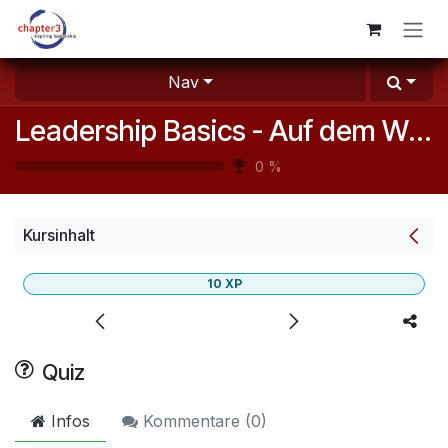
Zum Inhalt springen
Nav
Leadership Basics - Auf dem Weg zur wirksamen Führungskraft
0
%
Kursinhalt
10
XP
Quiz
Infos
Kommentare (
0
)