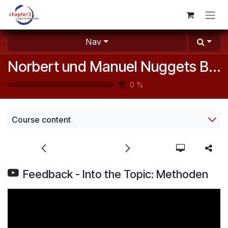
Skip to Content
Nav
Norbert und Manuel Nuggets Baukasten (2)
0
%
Course content
Feedback - Into the Topic: Methoden